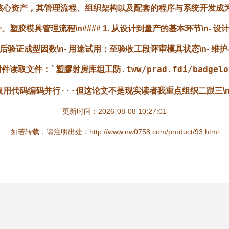
产核心资产，其管理流程、组织架构以及配套的程序与系统开发成
、塑胶模具管理流程\n#### 1. 从设计到量产的基本环节\n-
设
后验证成型因数\n-
用途试用
：至验收工段评审模具状态\n-
维护
为附件读取文件：
`塑膠射房库组工防.tww/prad.fdi/badgel
取用代码编码并行···但这论文不是现实读者我重点组织二跟三
\
更新时间：2026-08-08 10:27:01
如若转载，请注明出处：http://www.nw0758.com/product/93.html