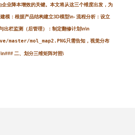
为企业降本增效的关键。本文将从这三个维度出发，为
计建模
：根据产品结构建立3D模型\n-
流程分析
：设立
与出栏监测（后管理）
：制定翻修计划\n\n
ove/master/mol_map2.PNG只需告知，视觉分布
n\n### 二、划分三维矩阵对照\